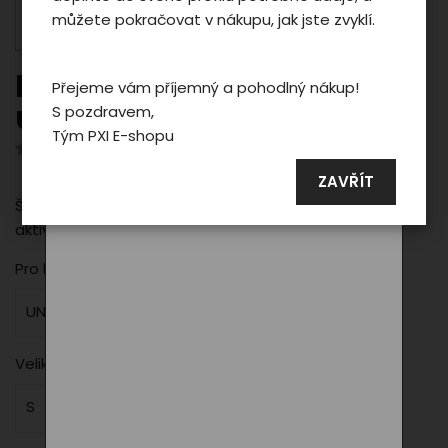
můžete pokračovat v nákupu, jak jste zvyklí.
reklamních a sociálních sítích případně
taky na dalších webech.
Kraťasy Phoenix
Přejeme vám příjemný a pohodlný nákup!
uni/grey S
S pozdravem,
Podrobné nastavení
Tým PXI E-shopu
Hodnotilo 0 uživatelů
Souhlasit a zavřít
ZAVŘÍT
Šedé unisex kraťasy PXI – lehké, vzdušné a ideální pro
aktivní dny.
Pro koho
UNI
Velikost
S