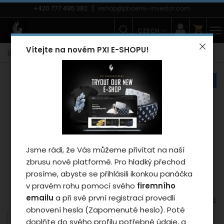
+420 777 485 382
eshop@phoenix-investor.com
CZECH
Vítejte na novém PXI E-SHOPU!
Úvodní strana
E-shop
Móda
Kraťasy Phoenix uni/grey S
náš tip
Záleží nám na vašem
soukromí
Cookies používáme proto, abychom
zajistili funkčnosti webu a pokud nám
Jsme rádi, že Vás můžeme přivítat na naší
dáte souhlas, tak mimo jiné i proto
zbrusu nové platformě. Pro hladký přechod
abychom vylepšili obsah stránek podle
prosíme, abyste se přihlásili ikonkou panáčka
vašich preferencí. Tlačítkem „Souhlasit
v pravém rohu pomocí svého
firemního
a zavřít“ udělíte souhlas s využíváním
emailu
a při své první registraci provedli
cookies a budeme tak moci předat
obnovení hesla (Zapomenuté heslo). Poté
údaje o používání našeho webu za
doplňte do svého profilu potřebné údaje, a
účelem zobrazení cílené reklamy v