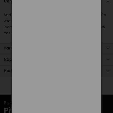
Celý popis
Šedé sportovní kraťasy PXI jsou pohodlné, univerzální a
vhodné pro jakýkoli pohyb. Díky unisex střihu a
jednoduchému designu se hodí na sport, výlety i volný
čas. Materiál je příjemný, logo decentní.
Parametry produktu
Napište nám
Hodnocení
Buďte v obraze s našimi newslettery...
Přihlašte se k odběru