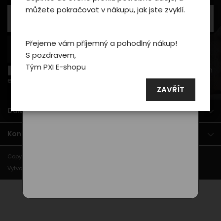
můžete pokračovat v nákupu, jak jste zvyklí.
Podrobné nastavení
Přejeme vám příjemný a pohodlný nákup!
Souhlasit a zavřít
PŘIHLÁSIT SE K ODBĚRU
S pozdravem,
Tým PXI E-shopu
Přeji si být informován o novinkách a akčních nabídkách
e-mailem a souhlasím se
zpracováním osobních údajů
.
ZAVŘÍT
Důležité dokumenty
Kontakt
Copyright © 2026
PXI Shop
. Všechna práva vyhrazena.
Vytvořila
Hi Promotion
|
Powered by
ShopFocus