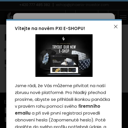
+420 777 485 382
eshop@phoenix-investor.com
CZECH
Vítejte na novém PXI E-SHOPU!
Záleží nám na vašem
Prodejny
soukromí
Prodejny
Cookies používáme proto, abychom
zajistili funkčnosti webu a pokud nám
Brno Slatina
dáte souhlas, tak mimo jiné i proto
Tuřanka 1519/115a, 62700 Brno - Slatina
abychom vylepšili obsah stránek podle
vašich preferencí. Tlačítkem „Souhlasit
Jsme rádi, že Vás můžeme přivítat na naší
a zavřít“ udělíte souhlas s využíváním
zbrusu nové platformě. Pro hladký přechod
cookies a budeme tak moci předat
prosíme, abyste se přihlásili ikonkou panáčka
údaje o používání našeho webu za
Buďte v obraze s našimi newslettery...
v pravém rohu pomocí svého
firemního
účelem zobrazení cílené reklamy v
Přihlašte se k odběru
emailu
a při své první registraci provedli
reklamních a sociálních sítích případně
novinek
obnovení hesla (Zapomenuté heslo). Poté
taky na dalších webech.
doplňte do svého profilu potřebné údaje, a