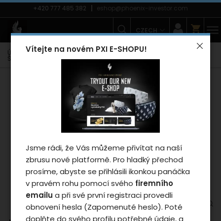
+420 777 485 382
eshop@phoenix-investor.com
CZECH
Vítejte na novém PXI E-SHOPU!
Úvodní strana
E-shop
Reklamní předměty
Hrnky a sklenice
Šálek na čaj PXI 330 ml
Záleží nám na vašem
soukromí
Cookies používáme proto, abychom
zajistili funkčnosti webu a pokud nám
dáte souhlas, tak mimo jiné i proto
Jsme rádi, že Vás můžeme přivítat na naší
abychom vylepšili obsah stránek podle
zbrusu nové platformě. Pro hladký přechod
vašich preferencí. Tlačítkem „Souhlasit
prosíme, abyste se přihlásili ikonkou panáčka
a zavřít“ udělíte souhlas s využíváním
v pravém rohu pomocí svého
firemního
cookies a budeme tak moci předat
emailu
a při své první registraci provedli
údaje o používání našeho webu za
obnovení hesla (Zapomenuté heslo). Poté
účelem zobrazení cílené reklamy v
doplňte do svého profilu potřebné údaje, a