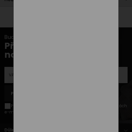
Buďte v obraze s našimi newslettery...
Přihlašte se k odběru
novinek
PŘIHLÁSIT SE K ODBĚRU
Přeji si být informován o novinkách a akčních nabídkách
e-mailem a souhlasím se
zpracováním osobních údajů
.
Důležité dokumenty