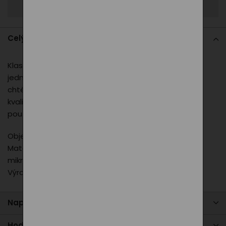
Zeptat se
Celý popis
Klasický bílý šálek na čaj je navržen s důrazem na
jednoduchost a eleganci. Ideální pro všechny, kdo si
chtějí vychutnat svůj oblíbený čaj ve stylu. Díky
kvalitnímu provedení je vhodný jak pro každodenní
použití, tak pro speciální příležitosti.
Objem: 330 ml
Materiál: porcelán, vhodný do umývačky riadu,
mikrovlnnej rúry a mrazničky
Výrobca: tescoma CZ
Napište nám
Hodnocení