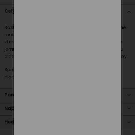
Celý popis
Roztomilé a veselé tričko pro děti, které milují barevné
motivy. Vyberte si mezi motivem balónu nebo duhy,
které povzbudí dětskou fantazii. Tričko je vyrobeno z
jemné a prodyšné bavlny, takže se v něm děti budou
cítit pohodlně po celý den. Ideální pro hraní i školní dny.
Speciální digitální potisk, který netvoří neprodyšnou
plochu.
Parametry produktu
Napište nám
Hodnocení