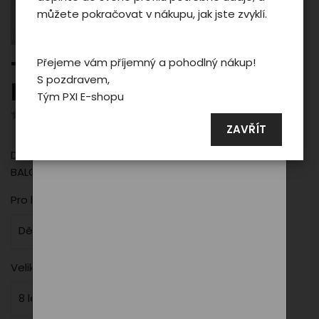
účelem zobrazení cílené reklamy v
můžete pokračovat v nákupu, jak jste zvyklí.
reklamních a sociálních sítích případně
taky na dalších webech.
Přejeme vám příjemný a pohodlný nákup!
Tričko Phoenix BALOON -
S pozdravem,
kid/pink 8 let
Podrobné nastavení
Tým PXI E-shopu
Hodnotilo 0 uživatelů
Souhlasit a zavřít
ZAVŘÍT
Dětské bavlněné tričko v růžové barvě s motivem
BALOON Phoenix
Pro koho
Dětské
Velikost
8 let