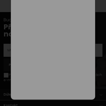
Buďte v obraze s našimi newslettery...
Přihlašte se k odběru
novinek
PŘIHLÁSIT SE K ODBĚRU
Přeji si být informován o novinkách a akčních nabídkách
e-mailem a souhlasím se
zpracováním osobních údajů
.
Důležité dokumenty
Kontakt