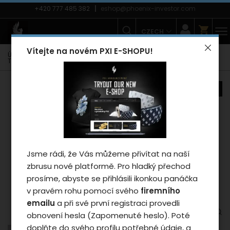
+420 777 485 382
eshop@phoenix-investor.com
CZECH
Vítejte na novém PXI E-SHOPU!
Úvodní strana
E-shop
Móda
Trička
Dětská trička
Tričko Phoenix BALOON - kid/pink 8 let
novinka
Záleží nám na vašem
soukromí
Cookies používáme proto, abychom
zajistili funkčnosti webu a pokud nám
Jsme rádi, že Vás můžeme přivítat na naší
dáte souhlas, tak mimo jiné i proto
zbrusu nové platformě. Pro hladký přechod
abychom vylepšili obsah stránek podle
prosíme, abyste se přihlásili ikonkou panáčka
vašich preferencí. Tlačítkem „Souhlasit
v pravém rohu pomocí svého
firemního
a zavřít“ udělíte souhlas s využíváním
emailu
a při své první registraci provedli
cookies a budeme tak moci předat
obnovení hesla (Zapomenuté heslo). Poté
údaje o používání našeho webu za
doplňte do svého profilu potřebné údaje, a