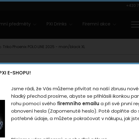
+420 7
amní předměty
PXI Drinks
Firemní akce
Triko Phoenix POLO LINE 2025 - man/black XL
Triko Ph
PXI E-SHOPU!
2025 - m
Jsme rádi, že Vás můžeme přivítat na naší zbrusu nové
Hodnotilo
hladký přechod prosíme, abyste se přihlásili ikonkou p
rohu pomocí svého
firemního emailu
a při své první re
Černé sportovní triko PX
obnovení hesla (Zapomenuté heslo). Poté doplňte do s
univerzální styl v jednom
potřebné údaje, a můžete pokračovat v nákupu, jak jste 