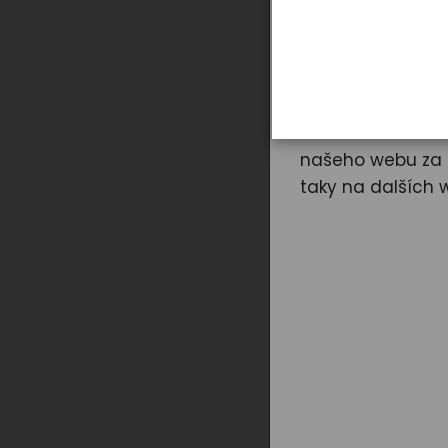
Záleží n
Cookies používám
mimo jiné i prot
a zavřít“ udělít
našeho webu za ú
taky na dalších 