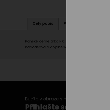
Celý popis
Parametry produktu
Pánské černé triko PXI Line je z příjemného ma
nadčasová a doplněná decentní linií a logem PX
Buďte v obraze s našimi newslettery...
Přihlašte se k odběru 