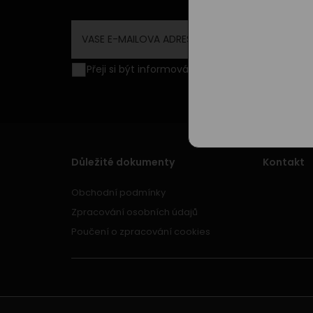
Přeji si být informován o novinkách a akční
Důležité dokumenty
Kontakt
Obchodní podmínky
Zpracování osobních údajů
Poučení o zpracování cookies