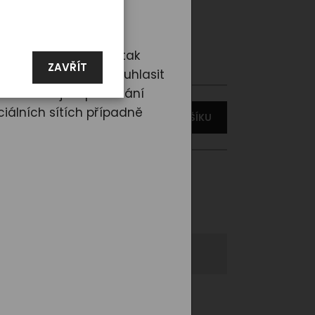
ské
d nám dáte souhlas, tak
ZAVŘÍT
rencí. Tlačítkem „Souhlasit
ředat údaje o používání
iálních sítích případně
VLOŽIT DO KOŠÍKU
ladem > 3 ks
, do 3 dnů
3_XL
t se
Phoenix POLO LINE 2025 -