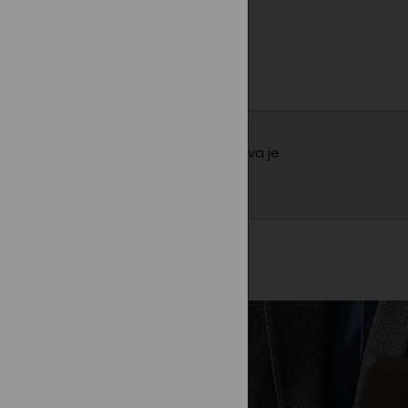
ih umožňuje volnost pohybu, černá barva je