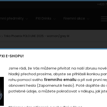
+420 7
amní předměty
PXI Drinks
Firemní akce
a
Triko Phoenix POLO LINE 2025 - woman/grey M
Triko Ph
PXI E-SHOPU!
2025 - 
Jsme rádi, že Vás můžeme přivítat na naší zbrusu nové
Hodnotilo
hladký přechod prosíme, abyste se přihlásili ikonkou p
rohu pomocí svého
firemního emailu
a při své první re
Šedé sportovní tričko P
obnovení hesla (Zapomenuté heslo). Poté doplňte do s
pro jakýkoli pohyb.
potřebné údaje, a můžete pokračovat v nákupu, jak jste 