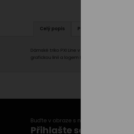
Celý popis
Parametry produktu
Dámské triko PXI Line v šedé barvě je spojením p
grafickou linií a logem PXI na zádech.
Buďte v obraze s našimi newslettery...
Přihlašte se k odběru 