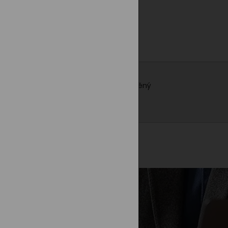
řivky, šedý odstín je neutrální a doplněný