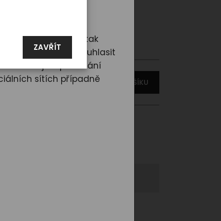
mské
d nám dáte souhlas, tak
ZAVŘÍT
rencí. Tlačítkem „Souhlasit
ředat údaje o používání
iálních sítích případně
VLOŽIT DO KOŠÍKU
ladem > 3 ks
, do 3 dnů
1_M
t se
Phoenix POLO LINE 2025 -