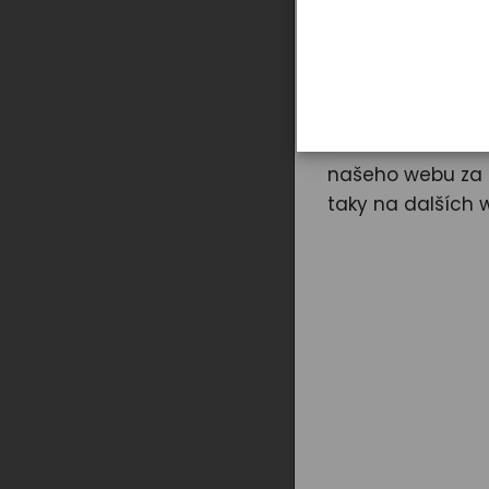
Záleží n
Cookies používám
mimo jiné i prot
a zavřít“ udělít
našeho webu za ú
taky na dalších 