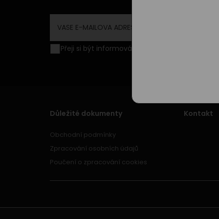
Přeji si být informován o novinkách a akční
Důležité dokumenty
Kontakt
Obchodní podmínky
Zpracování osobních údajů
Poučení o zpracování cookies