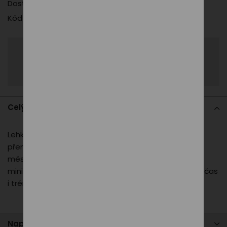
Dostupnost
skladem > 3 ks
, do 3 dnů
Kód produktu
090_black
Sdílet
Zeptat se
Celý popis
Lehký černý vak na záda s logem PXI je ideální na
přenášení sportovního oblečení nebo drobností do
města. Pevný materiál, šňůrkové zavazování a
minimalistický vzhled – praktický společník pro volný čas
i trénink.
Napište nám