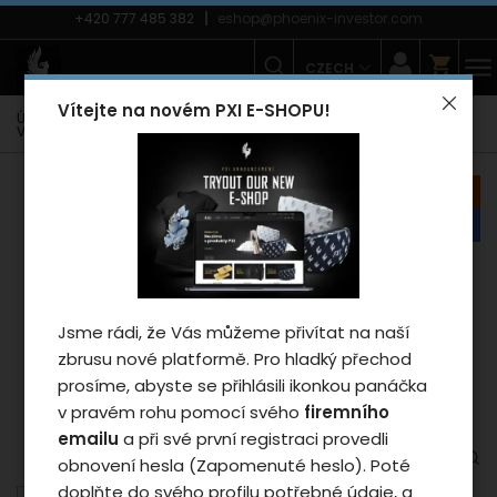
+420 777 485 382
eshop@phoenix-investor.com
CZECH
Vítejte na novém PXI E-SHOPU!
Úvodní strana
E-shop
Reklamní předměty
Vak na záda PXI black
Záleží nám na vašem
akce
soukromí
náš tip
Cookies používáme proto, abychom
zajistili funkčnosti webu a pokud nám
dáte souhlas, tak mimo jiné i proto
Jsme rádi, že Vás můžeme přivítat na naší
abychom vylepšili obsah stránek podle
zbrusu nové platformě. Pro hladký přechod
vašich preferencí. Tlačítkem „Souhlasit
prosíme, abyste se přihlásili ikonkou panáčka
a zavřít“ udělíte souhlas s využíváním
v pravém rohu pomocí svého
firemního
cookies a budeme tak moci předat
emailu
a při své první registraci provedli
údaje o používání našeho webu za
obnovení hesla (Zapomenuté heslo). Poté
účelem zobrazení cílené reklamy v
doplňte do svého profilu potřebné údaje, a