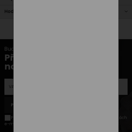
Hodnocení
Buďte v obraze s našimi newslettery...
Přihlašte se k odběru
novinek
PŘIHLÁSIT SE K ODBĚRU
Přeji si být informován o novinkách a akčních nabídkách
e-mailem a souhlasím se
zpracováním osobních údajů
.