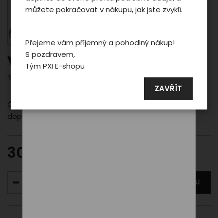
reklamních a sociálních sítích případně
můžete pokračovat v nákupu, jak jste zvyklí.
taky na dalších webech.
Přejeme vám příjemný a pohodlný nákup!
Podrobné nastavení
S pozdravem,
Vak na záda PXI black
Tým PXI E-shopu
Souhlasit a zavřít
Hodnotilo 0 uživatelů
ZAVŘÍT
Černý vak na záda PXI – jednoduchý, praktický a stylový
doplněk pro každý den.
300,00 Kč
VLOŽIT DO KOŠÍKU