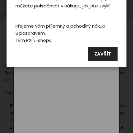
nejprodávanější
můžete pokračovat v nákupu, jak jste zvyklí.
reklamních a sociálních sítích případně
taky na dalších webech.
nejdražší
Přejeme vám příjemný a pohodlný nákup!
S pozdravem,
Podrobné nastavení
Tým PXI E-shopu
0
položek z 0
Souhlasit a zavřít
ZAVŘÍT
🍵
Čajový vánoční set PXI – chvíle klidu a pohody
Potěšte milovníky čaje elegantním dárkovým balíčkem,
který přináší chuť exotiky a chvíle odpočinku.
Tento čajový set obsahuje:
Bílý hrnek na čaj
Stylový hrnek z limitované kolekce s
logem PXI – ideální pro vychutnání šálku oblíbeného
čaje.
Zelený čaj Mangostana (50 g)
Skvělá kombinace