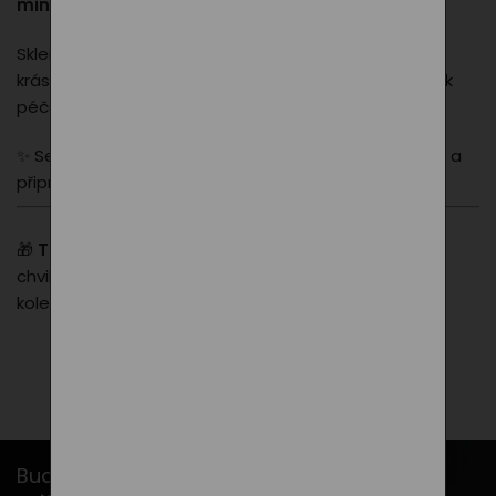
minuty
, poté slijeme nebo vytáhneme sítko.
Sklenička kvalitního medu s originálním víčkem, který
krásně doplní šálek čaje – přirozená sladkost a dotek
péče.
✨ Set je zabalen do dárkové krabice s přírodní výplní a
připraven rovnou k darování.
🎁
Tip na dárek:
Ideální pro ty, kteří si rádi dopřejí
chvilku relaxu, obzvlášť v zimním období. Skvělé pro
kolegy, obchodní partnery i blízké.
Buďte v obraze s našimi newslettery...