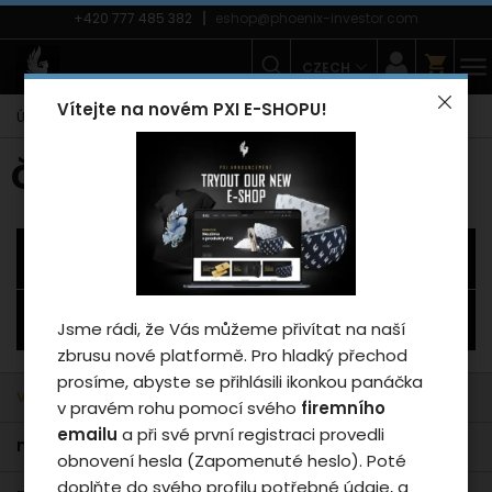
+420 777 485 382
eshop@phoenix-investor.com
CZECH
Vítejte na novém PXI E-SHOPU!
Úvodní strana
E-shop
Čajový set PXI
Čajový set PXI
Záleží nám na vašem
soukromí
Všechny kategorie
Cookies používáme proto, abychom
zajistili funkčnosti webu a pokud nám
Filtrace
Jsme rádi, že Vás můžeme přivítat na naší
dáte souhlas, tak mimo jiné i proto
zbrusu nové platformě. Pro hladký přechod
abychom vylepšili obsah stránek podle
prosíme, abyste se přihlásili ikonkou panáčka
vašich preferencí. Tlačítkem „Souhlasit
výchozí
v pravém rohu pomocí svého
firemního
a zavřít“ udělíte souhlas s využíváním
emailu
a při své první registraci provedli
cookies a budeme tak moci předat
nejlevnější
obnovení hesla (Zapomenuté heslo). Poté
údaje o používání našeho webu za
doplňte do svého profilu potřebné údaje, a
účelem zobrazení cílené reklamy v