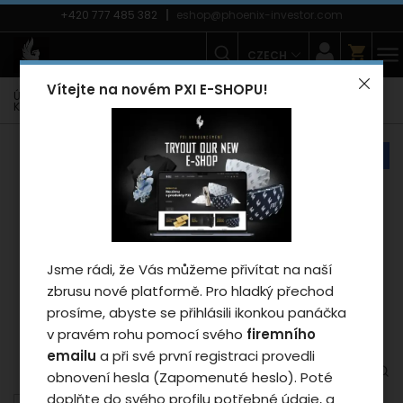
+420 777 485 382
eshop@phoenix-investor.com
CZECH
Vítejte na novém PXI E-SHOPU!
Úvodní strana
E-shop
Zimní kolekce PXI
Kšiltovky
Kšiltovka Phoenix Flexfit uni/white
náš tip
Záleží nám na vašem
soukromí
Cookies používáme proto, abychom
zajistili funkčnosti webu a pokud nám
Jsme rádi, že Vás můžeme přivítat na naší
dáte souhlas, tak mimo jiné i proto
zbrusu nové platformě. Pro hladký přechod
abychom vylepšili obsah stránek podle
prosíme, abyste se přihlásili ikonkou panáčka
vašich preferencí. Tlačítkem „Souhlasit
v pravém rohu pomocí svého
firemního
a zavřít“ udělíte souhlas s využíváním
emailu
a při své první registraci provedli
cookies a budeme tak moci předat
obnovení hesla (Zapomenuté heslo). Poté
údaje o používání našeho webu za
doplňte do svého profilu potřebné údaje, a