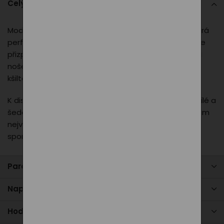
Celý popis
Moderní a nadčasová kšiltovka s rovným kšiltem, která
perfektně doplní váš outfit. Díky technologii
Flexfit
se
přizpůsobí tvaru hlavy a zajistí maximální komfort při
nošení. Výrazná výšivka PXI loga na čele dodává
kšiltovce jedinečný a reprezentativní vzhled.
K dispozici ve třech univerzálních barvách – černé, bílé a
šedé, takže si snadno vyberete variantu, která se vám
nejvíce hodí. Skvělá volba pro každodenní nošení i
sportovní aktivity.
Parametry produktu
Napište nám
Hodnocení