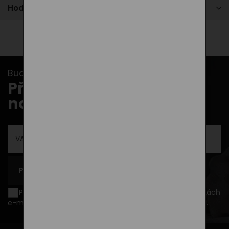
Hodnocení
Buďte v obraze s našimi newslettery...
Přihlašte se k odběru
novinek
PŘIHLÁSIT SE K ODBĚRU
Přeji si být informován o novinkách a akčních nabídkách
e-mailem a souhlasím se
zpracováním osobních údajů
.