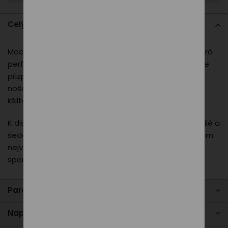
Celý popis
Moderní a nadčasová kšiltovka s rovným kšiltem, která
perfektně doplní váš outfit. Díky technologii
Flexfit
se
přizpůsobí tvaru hlavy a zajistí maximální komfort při
nošení. Výrazná výšivka PXI loga na čele dodává
kšiltovce jedinečný a reprezentativní vzhled.
K dispozici ve třech univerzálních barvách – černé, bílé a
šedé, takže si snadno vyberete variantu, která se vám
nejvíce hodí. Skvělá volba pro každodenní nošení i
sportovní aktivity.
Parametry produktu
Napište nám