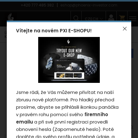
+420 777 485 382
eshop@phoenix-investor.com
CZECH
Vítejte na novém PXI E-SHOPU!
Úvodní strana
E-shop
Zimní kolekce PXI
Kšiltovky
Kšiltovka Phoenix Snapback Flexfit uni/white
náš tip
Záleží nám na vašem
soukromí
Cookies používáme proto, abychom
zajistili funkčnosti webu a pokud nám
Jsme rádi, že Vás můžeme přivítat na naší
dáte souhlas, tak mimo jiné i proto
zbrusu nové platformě. Pro hladký přechod
abychom vylepšili obsah stránek podle
prosíme, abyste se přihlásili ikonkou panáčka
vašich preferencí. Tlačítkem „Souhlasit
v pravém rohu pomocí svého
firemního
a zavřít“ udělíte souhlas s využíváním
emailu
a při své první registraci provedli
cookies a budeme tak moci předat
obnovení hesla (Zapomenuté heslo). Poté
údaje o používání našeho webu za
doplňte do svého profilu potřebné údaje, a