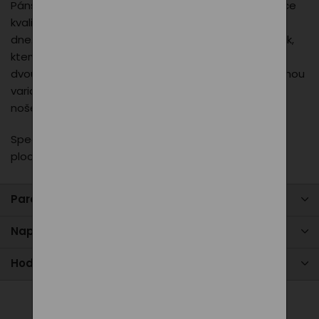
Pánské tričko s krátkým rukávem je vyrobeno z vysoce
kvalitní bavlny, která zajišťuje pohodlí během celého
dne. Motiv PXI 2024 přidává moderní a originální prvek,
který zaujme na první pohled. Tričko je dostupné ve
dvou barvách, takže si každý muž najde svou oblíbenou
variantu. Perfektní pro volnočasové aktivity i běžné
nošení.
Speciální digitální potisk, který netvoří neprodyšnou
plochu.
Parametry produktu
Napište nám
Hodnocení
Alternativní produkty