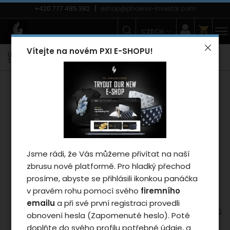
+420 777 485 382
eshop@phoenix-investor.com
CZECH
Vítejte na novém PXI E-SHOPU!
Úvodní strana
E-shop
Móda
Trička
Pánská trička
Tričko Phoenix PXI 2024 - man/grey M
Záleží nám na vašem
soukromí
Jsme rádi, že Vás můžeme přivítat na naší
Cookies používáme proto, abychom
zbrusu nové platformě. Pro hladký přechod
zajistili funkčnosti webu a pokud nám
prosíme, abyste se přihlásili ikonkou panáčka
dáte souhlas, tak mimo jiné i proto
v pravém rohu pomocí svého
firemního
abychom vylepšili obsah stránek podle
emailu
a při své první registraci provedli
vašich preferencí. Tlačítkem „Souhlasit
obnovení hesla (Zapomenuté heslo). Poté
a zavřít“ udělíte souhlas s využíváním
doplňte do svého profilu potřebné údaje, a