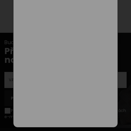
Buďte v obraze s našimi newslettery...
Přihlašte se k odběru
novinek
PŘIHLÁSIT SE K ODBĚRU
Přeji si být informován o novinkách a akčních nabídkách
e-mailem a souhlasím se
zpracováním osobních údajů
.