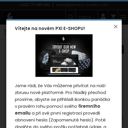
+420 777 485 382
eshop@phoenix-investor.com
CZECH
Vítejte na novém PXI E-SHOPU!
Úvodní strana
E-shop
Móda
Trička
Dámská trička
Tričko Phoenix PXI 2024 - woman/grey 2XL
novinka
Záleží nám na vašem
soukromí
Jsme rádi, že Vás můžeme přivítat na naší
zbrusu nové platformě. Pro hladký přechod
Cookies používáme proto, abychom
prosíme, abyste se přihlásili ikonkou panáčka
zajistili funkčnosti webu a pokud nám
v pravém rohu pomocí svého
firemního
dáte souhlas, tak mimo jiné i proto
emailu
a při své první registraci provedli
abychom vylepšili obsah stránek podle
obnovení hesla (Zapomenuté heslo). Poté
vašich preferencí. Tlačítkem „Souhlasit
doplňte do svého profilu potřebné údaje, a