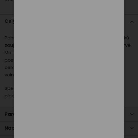
Celý popis
Pohodlné tričko PXI 2024 s originálním motivem ptáčků
zaujme na první pohled. Dostupné v černé i šedé barvě.
Materiál je příjemný na nošení a střih padne každé
postavě. Nechybí decentní logo PXI jako součást
celkového designu. Ideální na běžné nošení i
volnočasové aktivity.
Speciální digitální potisk, který netvoří neprodyšnou
plochu.
Parametry produktu
Napište nám