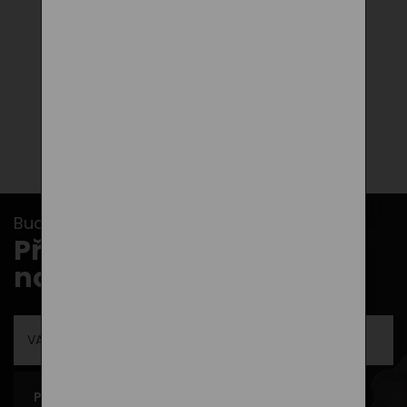
750,00
Kč
DO KOŠÍKU
Buďte v obraze s našimi newslettery...
Přihlašte se k odběru
novinek
PŘIHLÁSIT SE K ODBĚRU