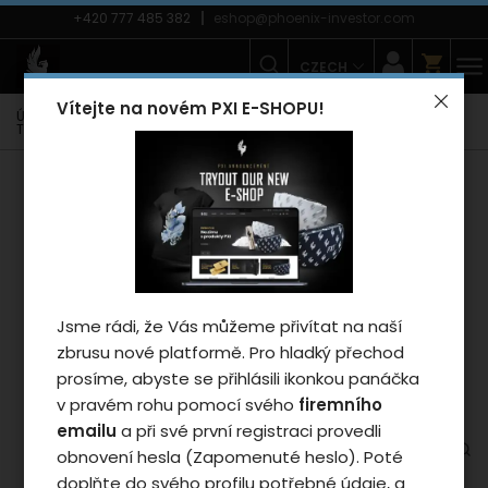
+420 777 485 382
eshop@phoenix-investor.com
CZECH
Vítejte na novém PXI E-SHOPU!
Úvodní strana
E-shop
Móda
Trička
Dámská trička
Triko Phoenix POLO LINE 2025 - woman/black L
Záleží nám na vašem
soukromí
Cookies používáme proto, abychom
zajistili funkčnosti webu a pokud nám
dáte souhlas, tak mimo jiné i proto
Jsme rádi, že Vás můžeme přivítat na naší
abychom vylepšili obsah stránek podle
zbrusu nové platformě. Pro hladký přechod
vašich preferencí. Tlačítkem „Souhlasit
prosíme, abyste se přihlásili ikonkou panáčka
a zavřít“ udělíte souhlas s využíváním
v pravém rohu pomocí svého
firemního
cookies a budeme tak moci předat
emailu
a při své první registraci provedli
údaje o používání našeho webu za
obnovení hesla (Zapomenuté heslo). Poté
účelem zobrazení cílené reklamy v
doplňte do svého profilu potřebné údaje, a