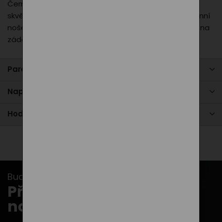
Černé dámské triko PXI Line nabízí pohodlný střih a
skvěle padnoucí materiál. Ideální volba pro každodenní
nošení i aktivní chvíle. Decentní design doplňuje linie na
zádech a malé logo PXI.
Parametry produktu
Napište nám
Hodnocení
Buďte v obraze s našimi newslettery...
Přihlašte se k odběru
novinek