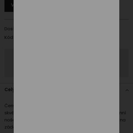
VYBERTE JINOU VARIANTU
Dostupnost
Vyberte prosím jinou variantu
Kód produktu
080
Sdílet
Zeptat se
Celý popis
Černé dámské triko PXI Line nabízí pohodlný střih a
skvěle padnoucí materiál. Ideální volba pro každodenní
nošení i aktivní chvíle. Decentní design doplňuje linie na
zádech a malé logo PXI.