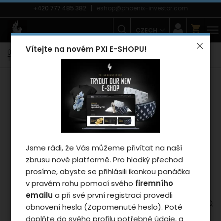
+420 777 485 382
eshop@phoenix-investor.com
CZECH
Vítejte na novém PXI E-SHOPU!
Úvodní strana
E-shop
Móda
Trička
Dámská trička
Triko Phoenix POLO LINE 2025 - woman/black
Záleží nám na vašem
soukromí
Cookies používáme proto, abychom
zajistili funkčnosti webu a pokud nám
dáte souhlas, tak mimo jiné i proto
Jsme rádi, že Vás můžeme přivítat na naší
abychom vylepšili obsah stránek podle
zbrusu nové platformě. Pro hladký přechod
vašich preferencí. Tlačítkem „Souhlasit
prosíme, abyste se přihlásili ikonkou panáčka
a zavřít“ udělíte souhlas s využíváním
v pravém rohu pomocí svého
firemního
cookies a budeme tak moci předat
emailu
a při své první registraci provedli
údaje o používání našeho webu za
obnovení hesla (Zapomenuté heslo). Poté
účelem zobrazení cílené reklamy v
doplňte do svého profilu potřebné údaje, a