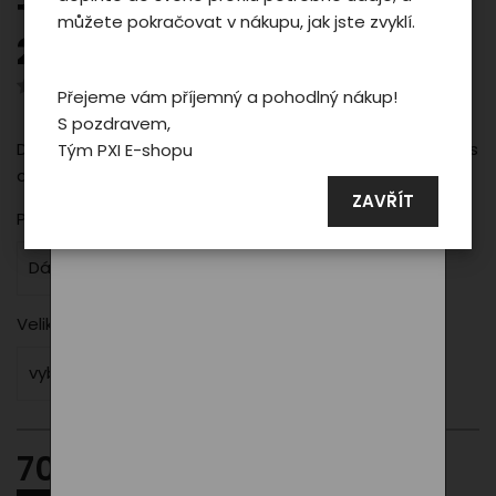
Triko Phoenix POLO LINE
reklamních a sociálních sítích případně
můžete pokračovat v nákupu, jak jste zvyklí.
taky na dalších webech.
2025 - woman/black
Hodnotilo 0 uživatelů
Přejeme vám příjemný a pohodlný nákup!
S pozdravem,
Podrobné nastavení
Dámské černé sportovní triko PXI Line – nadčasový styl s
Tým PXI E-shopu
Souhlasit a zavřít
důrazem na pohodlí a detail.
ZAVŘÍT
Pro koho
Dámské
Velikost
vyberte
700,00 Kč