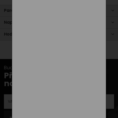
Parametry produktu
Napište nám
Hodnocení
Buďte v obraze s našimi newslettery...
Přihlašte se k odběru
novinek