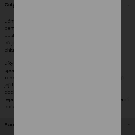
Celý popis
Dámská prošívaná vesta PXI je navržena tak, aby
perfektně seděla ženské postavě a zároveň
poskytovala maximální komfort při nošení. Lehký a
hřejivý materiál zajišťuje příjemný pocit i během
chladnějších dnů, aniž by omezoval v pohybu.
Díky modernímu střihu se vesta skvěle hodí jak ke
sportovnějším outfitům, tak i k elegantnějším
kombinacím. Praktické kapsy a zapínání na zip zvyšují
její funkčnost, zatímco decentní logo PXI na hrudi
dodává celkovému vzhledu profesionální a
reprezentativní charakter. Ideální volba pro každodenní
nošení, pracovní schůzky i firemní akce.
Parametry produktu