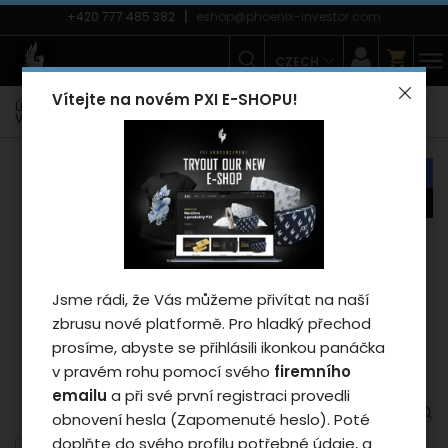
+420 777 485 382
eshop@phoenix-investor.com
CZECH
Vítejte na novém PXI E-SHOPU!
Úvodní strana
E-shop
Móda
Vesty
Dámská vesta
Vesta Phoenix PXI - woman/black
náš tip
novinka
Záleží nám na vašem
soukromí
Cookies používáme proto, abychom
Jsme rádi, že Vás můžeme přivítat na naší
zajistili funkčnosti webu a pokud nám
zbrusu nové platformě. Pro hladký přechod
dáte souhlas, tak mimo jiné i proto
prosíme, abyste se přihlásili ikonkou panáčka
abychom vylepšili obsah stránek podle
v pravém rohu pomocí svého
firemního
vašich preferencí. Tlačítkem „Souhlasit
emailu
a při své první registraci provedli
a zavřít“ udělíte souhlas s využíváním
obnovení hesla (Zapomenuté heslo). Poté
cookies a budeme tak moci předat
doplňte do svého profilu potřebné údaje, a