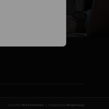
jů
.
Vytvořila
Hi Promotion
|
Powered by
ShopFocus