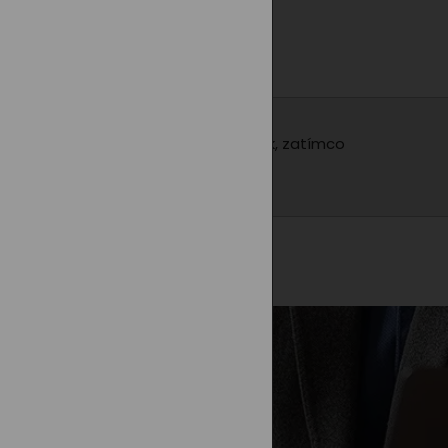
ebo duhy přidává hravý a veselý prvek, zatímco
 nošení i spaní.