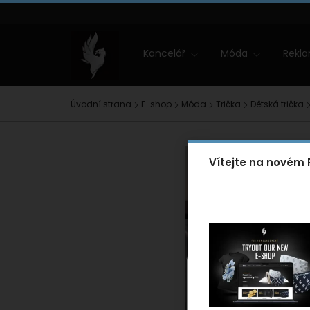
NOVINKY
Slevy
Zimní kolekce PXI
EVENT PXI
Kontakt
Kancelář
Móda
Rekl
Úvodní strana
E-shop
Móda
Trička
Dětská trička
Vítejte na novém 