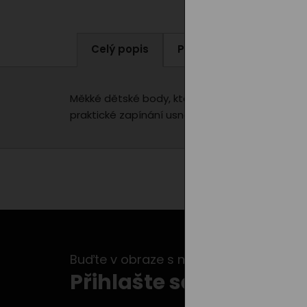
Celý popis
Parametry produktu
Měkké dětské body, které je navrženo s ohlede
praktické zapínání usnadňuje převlékání. K disp
Buďte v obraze s našimi newslettery...
Přihlašte se k odběru 