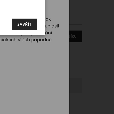
 měsíce
d nám dáte souhlas, tak
ZAVŘÍT
rencí. Tlačítkem „Souhlasit
ředat údaje o používání
VLOŽIT DO KOŠÍKU
iálních sítích případně
slední 2 ks
, do 3 dnů
6-03
t se
é body Phoenix RAINBOW-