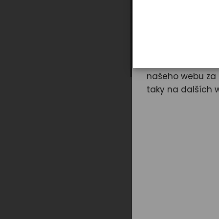
Záleží n
Cookies používám
mimo jiné i prot
a zavřít“ udělít
našeho webu za ú
taky na dalších 