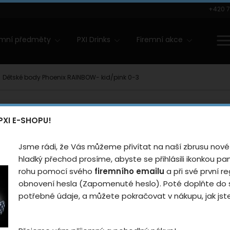
+420 7
amní předměty
PXI Drinks
Firemní akce
Dětské body Phoenix RAINBOW- kid/pink 0-3
Dětské b
novinka
PXI E-SHOPU!
RAINBOW-
Jsme rádi, že Vás můžeme přivítat na naší zbrusu nové
Hodnotilo
hladký přechod prosíme, abyste se přihlásili ikonkou p
rohu pomocí svého
firemního emailu
a při své první re
Měkké a pohodlné děts
obnovení hesla (Zapomenuté heslo). Poté doplňte do s
potřebné údaje, a můžete pokračovat v nákupu, jak jste 
Pro koho
Dět