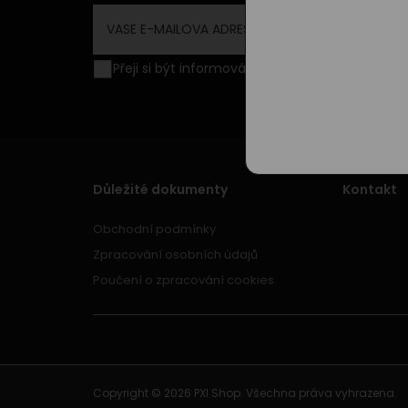
Přeji si být informován o novinkách a akční
Důležité dokumenty
Kontakt
Obchodní podmínky
Zpracování osobních údajů
Poučení o zpracování cookies
Copyright © 2026
PXI Shop
. Všechna práva vyhrazena.