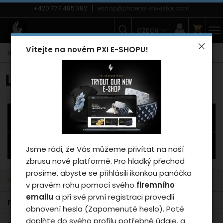
+420 777 485 382
eshop@phoenix-investor.com
CZECH
Vítejte na novém PXI E-SHOPU!
Úvodní strana
E-shop
Zimní kolekce PXI
Labela
Labela
Všechny kategorie
Filtrace
Jsme rádi, že Vás můžeme přivítat na naší
Záleží nám na vašem
zbrusu nové platformě. Pro hladký přechod
soukromí
prosíme, abyste se přihlásili ikonkou panáčka
výchozí
v pravém rohu pomocí svého
firemního
Cookies používáme proto, abychom
emailu
a při své první registraci provedli
nejlevnější
zajistili funkčnosti webu a pokud nám
obnovení hesla (Zapomenuté heslo). Poté
dáte souhlas, tak mimo jiné i proto
doplňte do svého profilu potřebné údaje, a