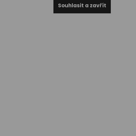
Souhlasit a zavřít
akce
náš tip
Termo hrnek s
Termo hrnek 
logem PXI černý
logem PXI bíl
350,00
350,00
Kč
Kč