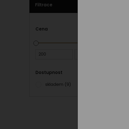
Filtrace
Cena
200
1 000
Dostupnost
skladem
(9)