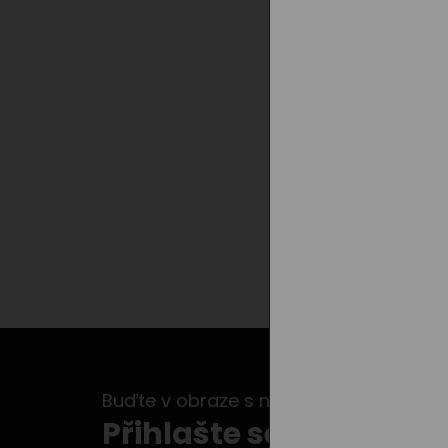
Buďte v obraze s našimi newslettery...
Přihlašte se k odběru 