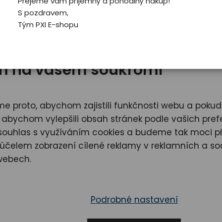
Přejeme vám příjemný a pohodlný nákup!
náš tip
náš tip
S pozdravem,
Tým PXI E-shopu
ám na vašem soukromí
e proto, abychom zajistili funkčnosti webu a poku
Sportovní láhev PXI
Butylka PXI bla
o abychom vylepšili obsah stránek podle vašich prefe
white
e souhlas s využíváním cookies a budeme tak moci p
čelem zobrazení cílené reklamy v reklamních a soc
webech.
300,00
300,00
Kč
Kč
DO KOŠÍKU
DO 
Podrobné nastavení