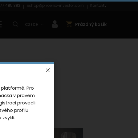
77 485 382
eshop@phoenix-investor.com
Kontakty
Prázdný košík
CZECH
 platformě. Pro
anáčka v pravém
gistraci provedli
nejdražší
vého profilu
zvyklí.