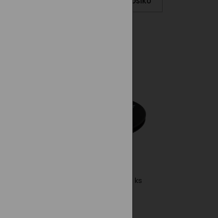
KOŠÍKU
DO KOŠÍKU
náš tip
novinka
 330
Sada šálků na
cappuccino PXI 2 ks
800,00