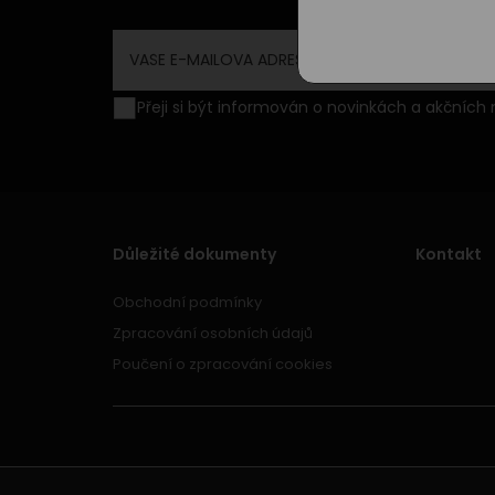
Přeji si být informován o novinkách a akční
Důležité dokumenty
Kontakt
Obchodní podmínky
Zpracování osobních údajů
Poučení o zpracování cookies