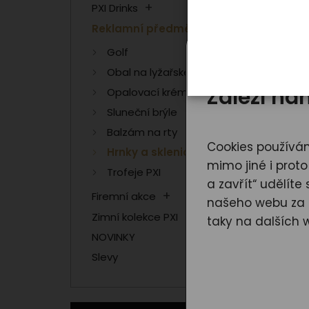
PXI Drinks
Reklamní předměty
Golf
Obal na lyžařské brýle
Záleží n
Opalovací krém PXI
Sluneční brýle
Balzám na rty
Cookies používám
Hrnky a sklenice
mimo jiné i prot
Trofeje PXI
a zavřít“ udělít
Firemní akce
našeho webu za ú
Zimní kolekce PXI
taky na dalších 
NOVINKY
Slevy