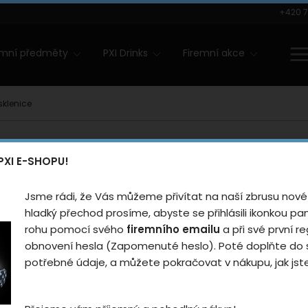
+420 7
amní předměty
PXI Drinks
Firemní akce
sklenice
PXI E-SHOPU!
Hrnky a sklenice
Jsme rádi, že Vás můžeme přivítat na naší zbrusu nové
hladký přechod prosíme, abyste se přihlásili ikonkou p
rohu pomocí svého
firemního emailu
a při své první re
výchozí
nejlevnější
nejprodávanější
obnovení hesla (Zapomenuté heslo). Poté doplňte do s
potřebné údaje, a můžete pokračovat v nákupu, jak jste 
akce
akce