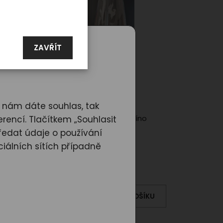
ZAVŘÍT
d nám dáte souhlas, tak
ck
Sada sklenic na víno
rencí. Tlačítkem „Souhlasit
PXI 6 ks
ředat údaje o používání
iálních sítích případně
1 000,00
Kč
KOŠÍKU
DO KOŠÍKU