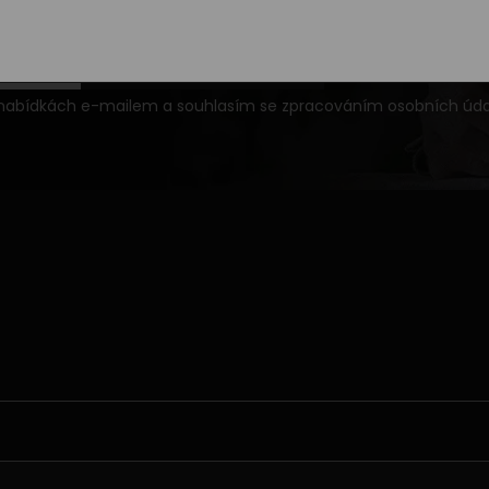
PŘIHLÁSIT SE K ODBĚRU
ch nabídkách e-mailem a souhlasím se
zpracováním osobních úda