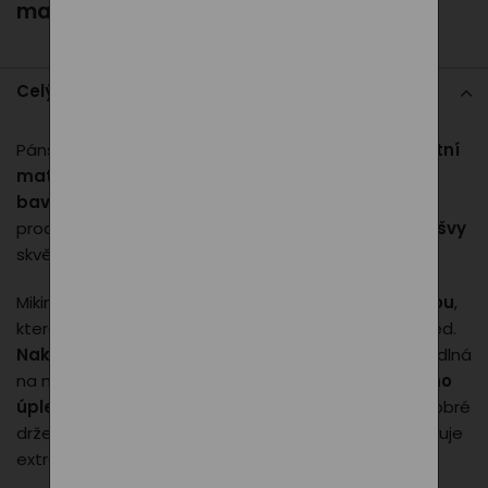
man/black
Celý popis
Pánská mikina PXI kombinuje
moderní design, kvalitní
materiál a maximální pohodlí
. Vyrobena z
65 %
bavlny a 35 % polyesteru
, je příjemná na nošení,
prodyšná a zároveň odolná.
Rovný střih s bočními švy
skvěle padne a poskytuje volnost pohybu.
Mikina má
kapuci s podšívkou a stahovací šňůrkou
,
která chrání před chladem a dodává sportovní vzhled.
Nakládaná klokanková kapsa
je praktická a pohodlná
na nošení.
Manžety rukávů a dolní lem z žebrového
úpletu s elastanem
zajišťují dlouhou životnost a dobré
držení tvaru.
Vnitřní strana je počesaná
, což zajišťuje
extra hřejivost.