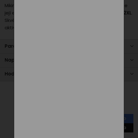
Mikinu zdobí
kvalitně vyšité logo PXI
, které podtrhuje
její exkluzivní charakter. K dispozici ve velikostech
S–2XL
.
Skvělá volba na každodenní nošení i volnočasové
aktivity.
Parametry produktu
Napište nám
Hodnocení
Alternativní produkty
náš tip
novinka