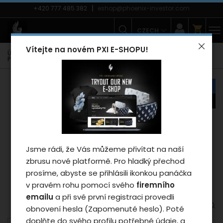
+420 777 485 382
eshop@phoenix-investor.com
CZECH
Vítejte na novém PXI E-SHOPU!
Úvodní strana
E-shop
Zimní kolekce PXI
Mikiny PXI
Pánské mikiny
Mikina Phoenix PXI 2025 - man/black S
náš tip
novinka
Záleží nám na vašem
soukromí
Jsme rádi, že Vás můžeme přivítat na naší
Cookies používáme proto, abychom
zbrusu nové platformě. Pro hladký přechod
zajistili funkčnosti webu a pokud nám
prosíme, abyste se přihlásili ikonkou panáčka
dáte souhlas, tak mimo jiné i proto
v pravém rohu pomocí svého
firemního
abychom vylepšili obsah stránek podle
emailu
a při své první registraci provedli
vašich preferencí. Tlačítkem „Souhlasit
obnovení hesla (Zapomenuté heslo). Poté
a zavřít“ udělíte souhlas s využíváním
doplňte do svého profilu potřebné údaje, a
cookies a budeme tak moci předat