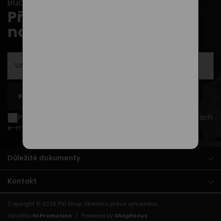
Buďte v obraze s našimi newslettery...
Přihlašte se k odběru
novinek
PŘIHLÁSIT SE K ODBĚRU
Přeji si být informován o novinkách a akčních nabídkách
e-mailem a souhlasím se
zpracováním osobních údajů
.
Důležité dokumenty
Kontakt
Copyright © 2026
PXI Shop
. Všechna práva vyhrazena.
Vytvořila
Hi Promotion
|
Powered by
ShopFocus