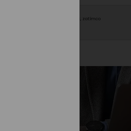
ebo duhy přidává hravý a veselý prvek, zatímco
 nošení i spaní.
jů
.