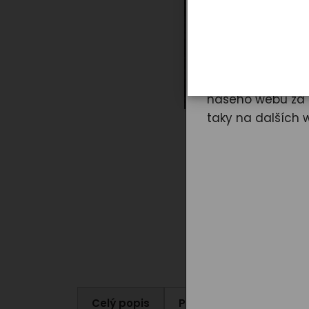
Cookies používám
mimo jiné i prot
a zavřít“ udělít
našeho webu za ú
taky na dalších 
Celý popis
Parametry produktu