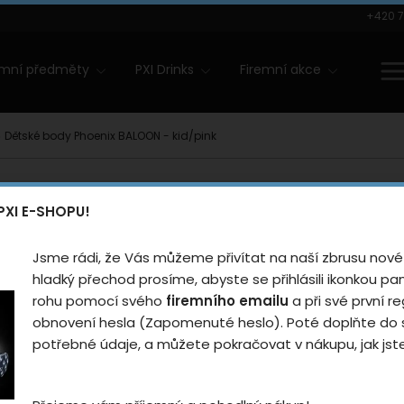
+420 7
amní předměty
PXI Drinks
Firemní akce
Dětské body Phoenix BALOON - kid/pink
Dětské b
PXI E-SHOPU!
BALOON -
Jsme rádi, že Vás můžeme přivítat na naší zbrusu nové
Hodnotilo
hladký přechod prosíme, abyste se přihlásili ikonkou p
rohu pomocí svého
firemního emailu
a při své první re
Měkké a pohodlné děts
obnovení hesla (Zapomenuté heslo). Poté doplňte do s
potřebné údaje, a můžete pokračovat v nákupu, jak jste 
Pro koho
Dět
ám na vašem soukromí