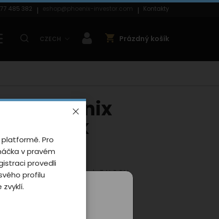
77 485 382
eshop@phoenix-investor.com
Kontakty
Prázdný košík
CZECH
ody Phoenix
 kid/pink
 platformě. Pro
 0 uživatelů
anáčka v pravém
gistraci provedli
ké body s motivem Phoenix BALOON
vého profilu
zvyklí.
ské