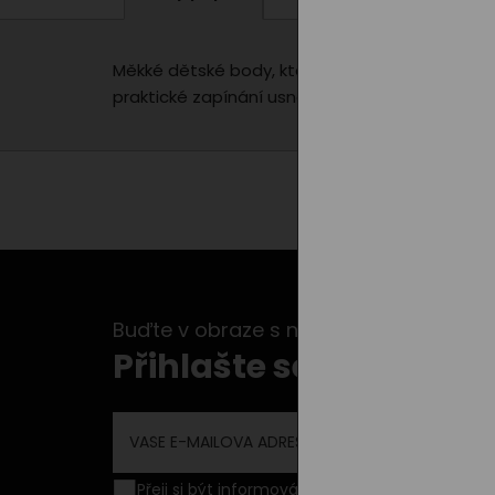
Měkké dětské body, které je navrženo s ohlede
praktické zapínání usnadňuje převlékání. K disp
Buďte v obraze s našimi newslettery...
Přihlašte se k odběru 
Přeji si být informován o novinkách a akční