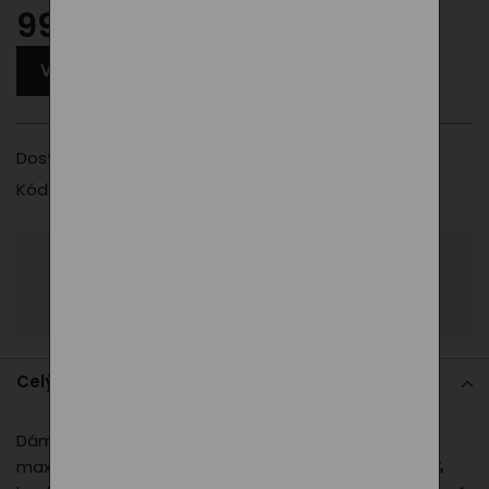
990,00 Kč
VYBERTE JINOU VARIANTU
Dostupnost
Vyberte prosím jinou variantu
Kód produktu
126-black
Sdílet
Zeptat se
Celý popis
Dámská mikina PXI je navržena tak, aby poskytovala
maximální komfort a stylový vzhled. Vyrobena z 65 %