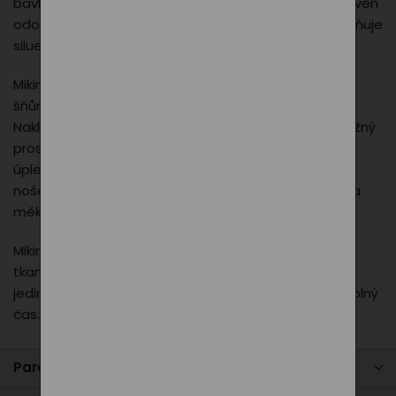
bavlny a 35 % polyesteru, je měkká, prodyšná a zároveň
odolná. Lehce vypasovaný střih s bočními švy zvýrazňuje
siluetu, aniž by omezoval pohodlí.
Mikina je vybavena kapucí s podšívkou a stahovací
šňůrkou, která dodává sportovní a moderní vzhled.
Nakládaná klokanková kapsa poskytuje praktický úložný
prostor, zatímco manžety a dolní lem z žebrového
úpletu s elastanem udržují tvar mikiny i po častém
nošení. Vnitřní strana je počesaná, což dodává extra
měkkost a hřejivost.
Mikina je dostupná ve velikostech S–XL a doplněna o
tkanou etiketu s logem PXI, která podtrhuje její
jedinečnost. Ideální volba na běžné nošení, sport i volný
čas.
Parametry produktu