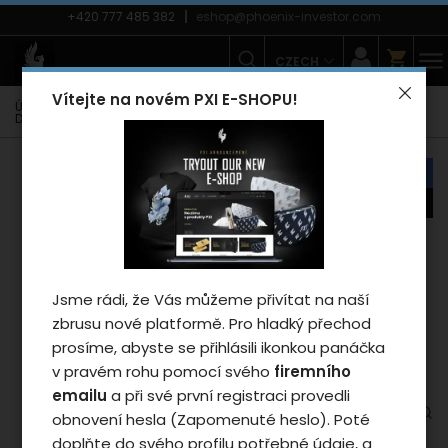
+420 777 485 382
eshop@phoenix-investor.com
CZECH
Vítejte na novém PXI E-SHOPU!
Úvodní strana
E-shop
Zimní kolekce PXI
Mikiny PXI
Dámské mikiny
Mikina Phoenix PXI 2025 - woman/black
náš tip
novinka
Záleží nám na vašem
soukromí
Cookies používáme proto, abychom
Jsme rádi, že Vás můžeme přivítat na naší
zajistili funkčnosti webu a pokud nám
zbrusu nové platformě. Pro hladký přechod
dáte souhlas, tak mimo jiné i proto
prosíme, abyste se přihlásili ikonkou panáčka
abychom vylepšili obsah stránek podle
v pravém rohu pomocí svého
firemního
vašich preferencí. Tlačítkem „Souhlasit
emailu
a při své první registraci provedli
a zavřít“ udělíte souhlas s využíváním
obnovení hesla (Zapomenuté heslo). Poté
cookies a budeme tak moci předat
doplňte do svého profilu potřebné údaje, a