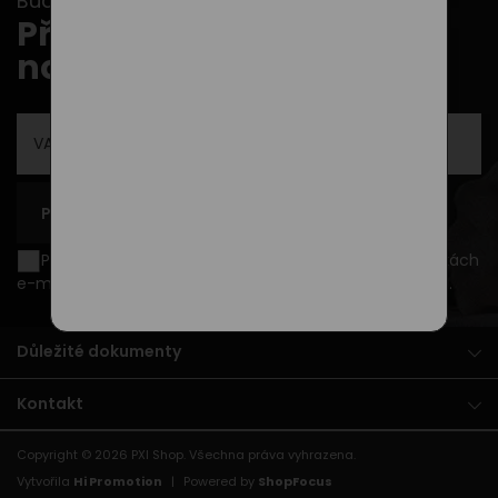
Buďte v obraze s našimi newslettery...
Přihlašte se k odběru
novinek
PŘIHLÁSIT SE K ODBĚRU
Přeji si být informován o novinkách a akčních nabídkách
e-mailem a souhlasím se
zpracováním osobních údajů
.
Důležité dokumenty
Kontakt
Copyright © 2026
PXI Shop
. Všechna práva vyhrazena.
Vytvořila
Hi Promotion
|
Powered by
ShopFocus