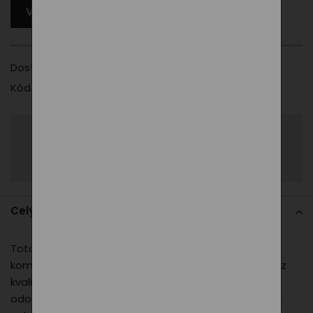
VYBERTE JINOU VARIANTU
Dostupnost
Vyberte prosím jinou variantu
Kód produktu
009
Sdílet
Zeptat se
Celý popis
Toto elegantní pánské polo tričko s límečkem
kombinuje pohodlí s nadčasovým stylem. Vyrobeno z
kvalitního materiálu, poskytuje maximální komfort a
odolnost. Perfektní volba pro business casual vzhled