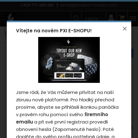
+420 777 485 382
eshop@phoenix-investor.com
CZECH
Vítejte na novém PXI E-SHOPU!
Úvodní strana
E-shop
Móda
Trička
Pánská trička
Tričko Phoenix POLO KJUS - man/grey
náš tip
Záleží nám na vašem
soukromí
Cookies používáme proto, abychom
Jsme rádi, že Vás můžeme přivítat na naší
zajistili funkčnosti webu a pokud nám
zbrusu nové platformě. Pro hladký přechod
dáte souhlas, tak mimo jiné i proto
prosíme, abyste se přihlásili ikonkou panáčka
abychom vylepšili obsah stránek podle
v pravém rohu pomocí svého
firemního
vašich preferencí. Tlačítkem „Souhlasit
emailu
a při své první registraci provedli
a zavřít“ udělíte souhlas s využíváním
obnovení hesla (Zapomenuté heslo). Poté
cookies a budeme tak moci předat
doplňte do svého profilu potřebné údaje, a