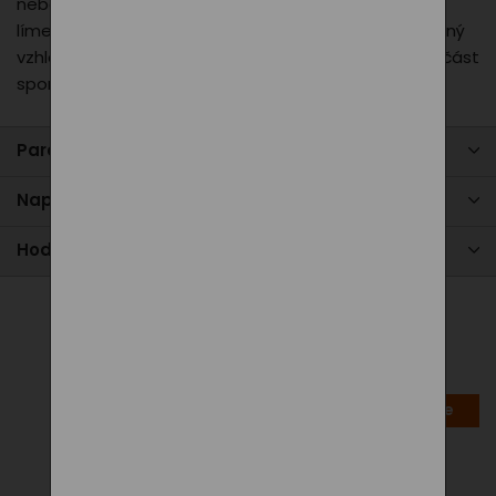
nebo neformální příležitosti. Disponuje klasickým
límečkem a knoflíky, které dodávají tričku sofistikovaný
vzhled. Ideální pro kancelář, volný čas nebo jako součást
sportovního outfitu.
Parametry produktu
Napište nám
Hodnocení
Alternativní produkty
akce