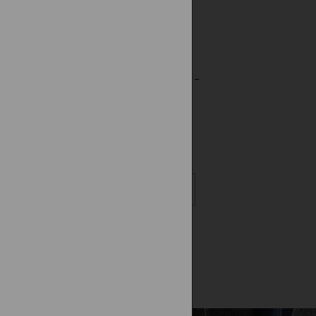
Dětské body Phoenix RAINBOW -
kid/white
350,00
Kč
DO KOŠÍKU