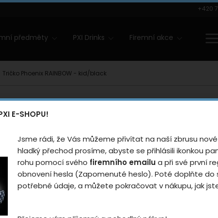
+420 7
amní předměty
PXI Drinks
Firemní akce
Tričko Phoenix RAINBOW - kid/black
Tričko P
novinka
PXI E-SHOPU!
- kid/bla
Jsme rádi, že Vás můžeme přivítat na naší zbrusu nové
Hodnotilo
hladký přechod prosíme, abyste se přihlásili ikonkou p
rohu pomocí svého
firemního emailu
a při své první re
Dětské bavlněné tričko
obnovení hesla (Zapomenuté heslo). Poté doplňte do s
potřebné údaje, a můžete pokračovat v nákupu, jak jste 
Pro koho
Dět