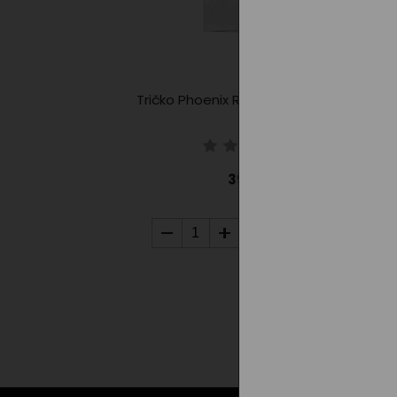
Tričko Phoenix RAINBOW - kid/white
390,00
Kč
DO KOŠÍKU