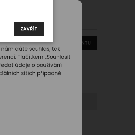
erte
ZAVŘÍT
VYBERTE JINOU VARIANTU
d nám dáte souhlas, tak
rencí. Tlačítkem „Souhlasit
ředat údaje o používání
berte prosím jinou variantu
iálních sítích případně
1
t se