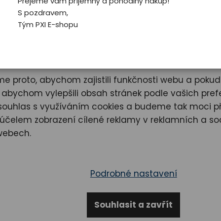
Přejeme vám příjemný a pohodlný nákup!
S pozdravem,
Velikost
vyb
Tým PXI E-shopu
ám na vašem soukromí
390,00 Kč
e proto, abychom zajistili funkčnosti webu a poku
o abychom vylepšili obsah stránek podle vašich prefe
e souhlas s využíváním cookies a budeme tak moci p
Dostupnost
Vy
čelem zobrazení cílené reklamy v reklamních a soc
Kód produktu
02
webech.
Sdílet
Zepta
Podrobné nastavení
Souhlasit a zavřít
Napište nám
Hodnocení