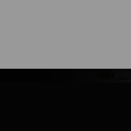
novinek
PŘIHLÁSIT SE K ODBĚRU
ch nabídkách e-mailem a souhlasím se
zpracováním osobních úda