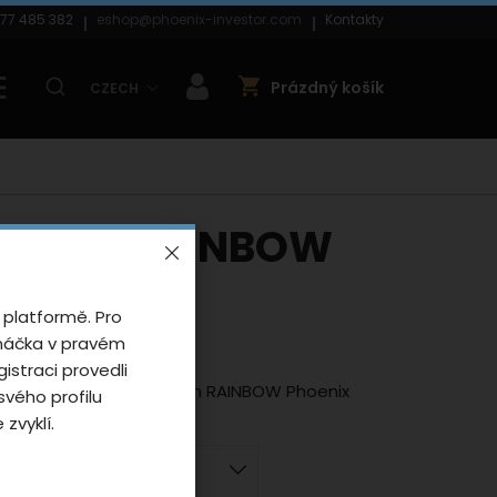
77 485 382
eshop@phoenix-investor.com
Kontakty
Prázdný košík
CZECH
hoenix RAINBOW
ck
 platformě. Pro
 0 uživatelů
anáčka v pravém
gistraci provedli
 v černé barvě s motivem RAINBOW Phoenix
vého profilu
zvyklí.
ské