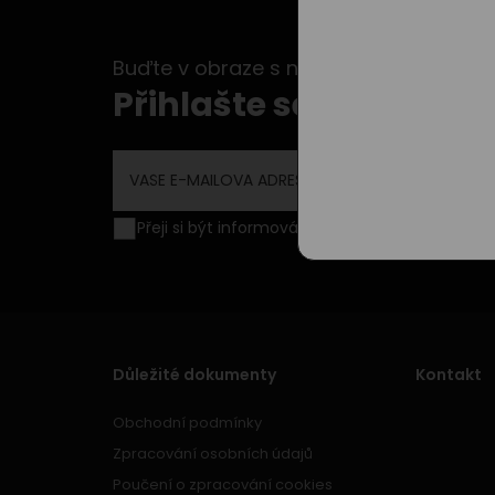
Buďte v obraze s našimi newslettery...
Přihlašte se k odběru 
Přeji si být informován o novinkách a akční
Důležité dokumenty
Kontakt
Obchodní podmínky
Zpracování osobních údajů
Poučení o zpracování cookies