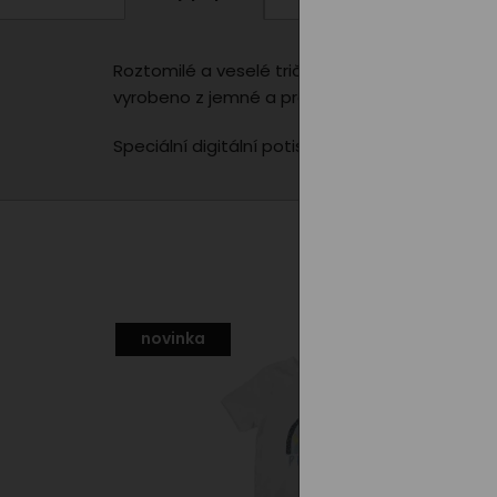
Roztomilé a veselé tričko pro děti, které milu
vyrobeno z jemné a prodyšné bavlny, takže se v
Speciální digitální potisk, který netvoří neprod
novinka