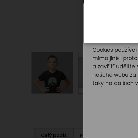
Záleží n
Cookies používám
mimo jiné i prot
a zavřít“ udělít
našeho webu za ú
taky na dalších 
Celý popis
Parametry produktu