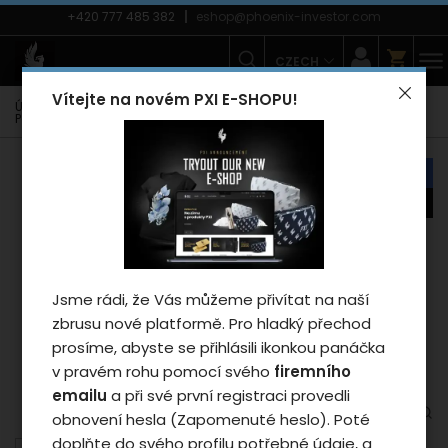
+420 777 485 382
eshop@phoenix-investor.com
CZECH
Vítejte na novém PXI E-SHOPU!
Úvodní strana
E-shop
Zimní kolekce PXI
Mikiny PXI
Pánské mikiny
Mikina Phoenix PXI 2025 - man/white
náš tip
novinka
Záleží nám na vašem
soukromí
Jsme rádi, že Vás můžeme přivítat na naší
Cookies používáme proto, abychom
zbrusu nové platformě. Pro hladký přechod
zajistili funkčnosti webu a pokud nám
prosíme, abyste se přihlásili ikonkou panáčka
dáte souhlas, tak mimo jiné i proto
v pravém rohu pomocí svého
firemního
abychom vylepšili obsah stránek podle
emailu
a při své první registraci provedli
vašich preferencí. Tlačítkem „Souhlasit
obnovení hesla (Zapomenuté heslo). Poté
a zavřít“ udělíte souhlas s využíváním
doplňte do svého profilu potřebné údaje, a