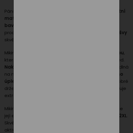
Pánská mikina PXI kombinuje
moderní design, kvalitní
materiál a maximální pohodlí
. Vyrobena z
65 %
bavlny a 35 % polyesteru
, je příjemná na nošení,
prodyšná a zároveň odolná.
Rovný střih s bočními švy
skvěle padne a poskytuje volnost pohybu.
Mikina má
kapuci s podšívkou a stahovací šňůrkou
,
která chrání před chladem a dodává sportovní vzhled.
Nakládaná klokanková kapsa
je praktická a pohodlná
na nošení.
Manžety rukávů a dolní lem z žebrového
úpletu s elastanem
zajišťují dlouhou životnost a dobré
držení tvaru.
Vnitřní strana je počesaná
, což zajišťuje
extra hřejivost.
Mikinu zdobí
kvalitně vyšité logo PXI
, které podtrhuje
její exkluzivní charakter. K dispozici ve velikostech
S–2XL
.
Skvělá volba na každodenní nošení i volnočasové
aktivity.